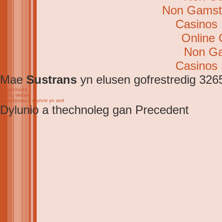
Non Gamsto
Casinos
Online 
Non Ga
Casinos
Mae
Sustrans
yn elusen gofrestredig 326
Hygyrchedd
Map y wefan
Cwestiynau a ofynnir yn aml
Dylunio a thechnoleg gan Precedent