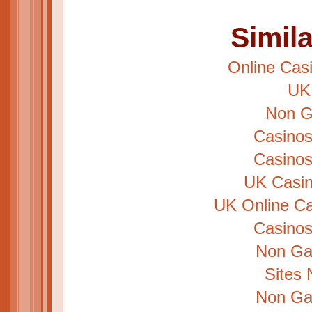
Simila
Online Cas
UK 
Non G
Casino
Casino
UK Casi
UK Online C
Casino
Non Ga
Sites
Non Ga