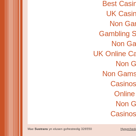
Best Casi
UK Casi
Non Ga
Gambling S
Non Ga
UK Online C
Non G
Non Gamst
Casino
Online
Non G
Casino
Mae
Sustrans
yn elusen gofrestredig 326550
Hygyrched